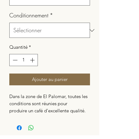
Conditionnement
*
Quantité
*
Ajouter au panier
Dans la zone de El Palomar, toutes les
conditions sont réunies pour
produire un café d’excellente qualité.
C’est tout d’abord l’altitude, comprise
entre 1 400 et 1 900 m, qui confère aux
grains une saveur particulièrement